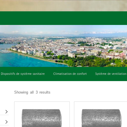
fort
Système de ventilation
Consommables et outils
Dispositifs de système sanitaire
Climatisation de confort
Système de ventilation
Showing all 3 results