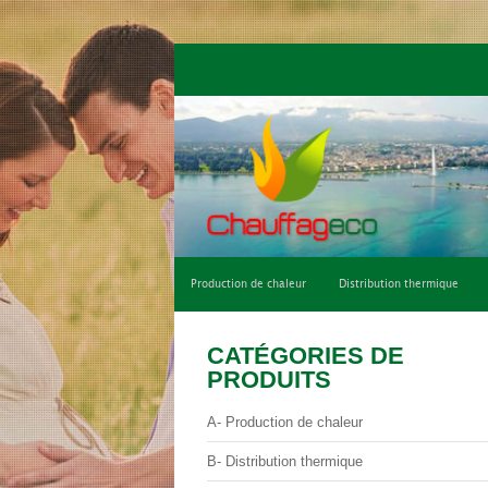
Qui sommes-nous ?
Climatisation de con
Production de chaleur
Distribution thermique
CATÉGORIES DE
PRODUITS
A- Production de chaleur
B- Distribution thermique