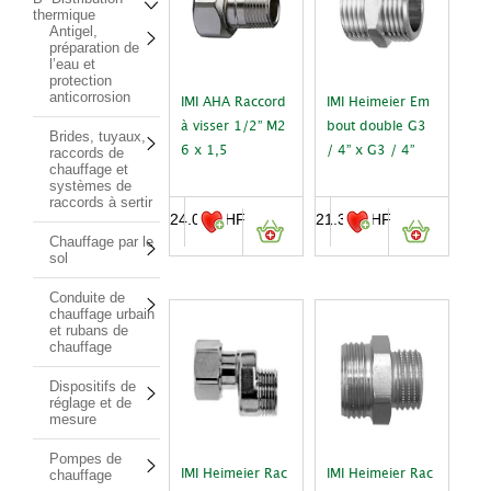
thermique
Antigel,
préparation de
l’eau et
protection
anticorrosion
IMI AHA Raccord
IMI Heimeier Em
à visser 1/2” M2
bout double G3
Brides, tuyaux,
raccords de
6 x 1,5
/ 4” x G3 / 4”
chauffage et
systèmes de
raccords à sertir
24.00
CHF
21.30
CHF
Chauffage par le
sol
Conduite de
chauffage urbain
et rubans de
chauffage
Dispositifs de
réglage et de
mesure
Pompes de
chauffage
IMI Heimeier Rac
IMI Heimeier Rac