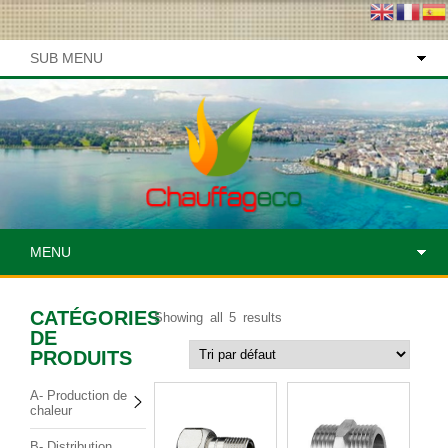
SUB MENU
MENU
CATÉGORIES
Showing all 5 results
DE
PRODUITS
A- Production de
chaleur
B- Distribution