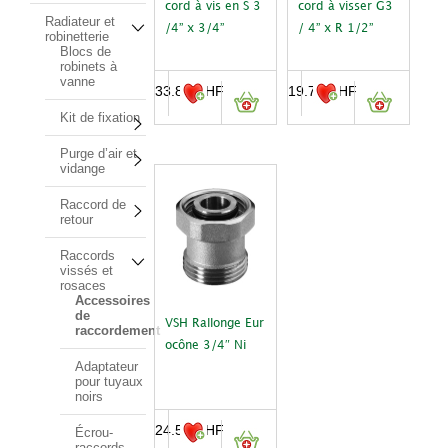
cord à vis en S 3
cord à visser G3
Radiateur et
/4” x 3/4”
/ 4” x R 1/2”
robinetterie
Blocs de
robinets à
vanne
33.80
CHF
19.70
CHF
Kit de fixation
Purge d’air et
vidange
Raccord de
retour
Raccords
vissés et
rosaces
Accessoires
de
VSH Rallonge Eur
raccordement
ocône 3/4″ Ni
Adaptateur
pour tuyaux
noirs
24.50
CHF
Écrou-
raccords