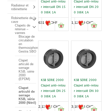
Clapet anti-retou
Clapet anti-retou
Radiateur et
r intercalé DN 15
r intercalé DN 20
robinetterie
0 3t6K 1A
0 3t6K 1A
Robinetterie de la
cave
631.61
CHF
1,128.69
CHF
Clapets de
retenue –
vannes
Blocage de
circulation
en
thermosiphon
Gestra SBO
Clapet
articulé de
serrage
KSB, série
2000
(EPDM)
KSB SERIE 2000
KSB SERIE 2000
Clapet anti-retou
Clapet anti-retou
Clapet
r intercalé DN 25
r intercalé DN 30
articulé de
serrage
0 3t6K 1A
0 3t6K 1A
KSB, série
2000 (Nitril)
2,132.42
CHF
3,188.38
CHF