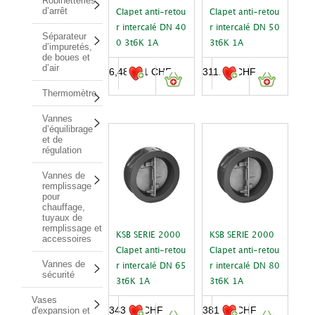
Robinetteries
d’arrêt
Clapet anti-retou
Clapet anti-retou
r intercalé DN 40
r intercalé DN 50
Séparateur
0 3t6K 1A
3t6K 1A
d’impuretés,
de boues et
d’air
6,486.41
CHF
311.07
CHF
Thermomètre
Vannes
d’équilibrage
et de
régulation
Vannes de
remplissage
pour
chauffage,
tuyaux de
remplissage et
KSB SERIE 2000
KSB SERIE 2000
accessoires
Clapet anti-retou
Clapet anti-retou
Vannes de
r intercalé DN 65
r intercalé DN 80
sécurité
3t6K 1A
3t6K 1A
Vases
343.68
CHF
381.70
CHF
d'expansion et