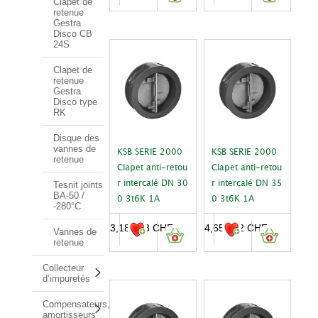
Clapet de
retenue
Gestra
Disco CB
24S
Clapet de
retenue
Gestra
Disco type
RK
Disque des
vannes de
KSB SERIE 2000
KSB SERIE 2000
retenue
Clapet anti-retou
Clapet anti-retou
r intercalé DN 30
r intercalé DN 35
Tesnit joints
BA-50 /
0 3t6K 1A
0 3t6K 1A
-280°C
3,188.38
CHF
4,652.52
CHF
Vannes de
retenue
Collecteur
d’impuretés
Compensateurs,
amortisseurs