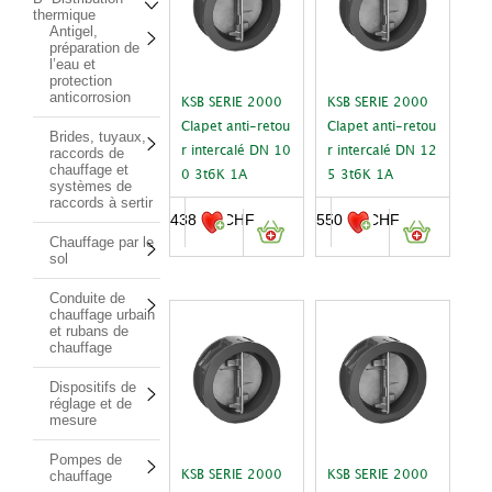
thermique
Antigel,
préparation de
l’eau et
protection
anticorrosion
KSB SERIE 2000
KSB SERIE 2000
Clapet anti-retou
Clapet anti-retou
Brides, tuyaux,
raccords de
r intercalé DN 10
r intercalé DN 12
chauffage et
0 3t6K 1A
5 3t6K 1A
systèmes de
raccords à sertir
438.73
CHF
550.11
CHF
Chauffage par le
sol
Conduite de
chauffage urbain
et rubans de
chauffage
Dispositifs de
réglage et de
mesure
Pompes de
chauffage
KSB SERIE 2000
KSB SERIE 2000