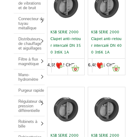
de vibrations
et de bruit
Connecteur du
tuyau
métallique
KSB SERIE 2000
KSB SERIE 2000
Distributeurs
Clapet anti-retou
Clapet anti-retou
de chauffage
r intercalé DN 35
r intercalé DN 40
et aiguillages
0 3t6K 1A
0 3t6K 1A
Filtre à flux
magnétique
4,652.52
CHF
6,486.41
CHF
Mano-
hydromètre
Purgeur rapide
Régulateur de
pression
différentielle
Robinets à
bille
KSB SERIE 2000
KSB SERIE 2000