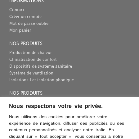
INFORMATIONS
Contact
Créer un compte
Mot de passe oublié
Mon panier
NOS PRODUITS
Production de chaleur
Climatisation de confort
Dispositifs de système sanitaire
Système de ventilation
Isolations I et isolation phonique
NOS PRODUITS
Consommables et outils
Nous respectons votre vie privée.
Inscriptions et fixations
Nous utilisons des cookies pour améliorer votre
Protection au travail
expérience de navigation, diffuser des publicités ou des
Sélection des appareils sanitaires
contenus personnalisés et analyser notre trafic. En
cliquant sur « Tout accepter », vous consentez à notre