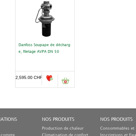
Danfoss Soupape de décharg
e, filetage AVPA DN 50
2,595.00
CHF
MATIONS
NOS PRODUITS
NOS PRODUITS
Production de chaleur
Consommables et 
n compte
Climatisation de confort
Inscriptions et fix