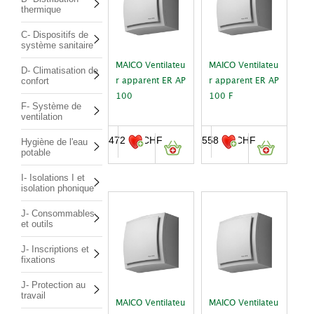
thermique
C- Dispositifs de
système sanitaire
MAICO Ventilateu
MAICO Ventilateu
D- Climatisation de
confort
r apparent ER AP
r apparent ER AP
100
100 F
F- Système de
ventilation
472.00
CHF
558.00
CHF
Hygiène de l'eau
potable
I- Isolations I et
isolation phonique
J- Consommables
et outils
J- Inscriptions et
fixations
J- Protection au
travail
MAICO Ventilateu
MAICO Ventilateu