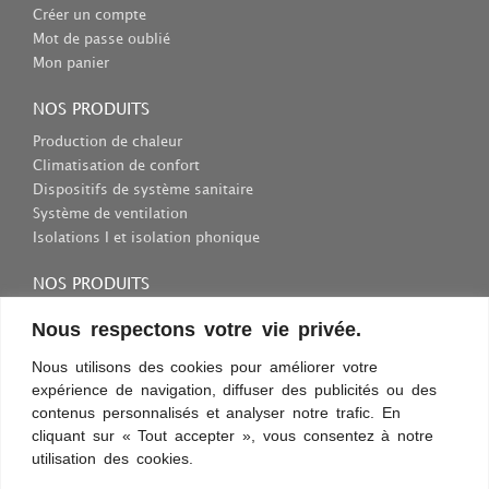
Créer un compte
Mot de passe oublié
Mon panier
NOS PRODUITS
Production de chaleur
Climatisation de confort
Dispositifs de système sanitaire
Système de ventilation
Isolations I et isolation phonique
NOS PRODUITS
Consommables et outils
Nous respectons votre vie privée.
Inscriptions et fixations
Nous utilisons des cookies pour améliorer votre
Protection au travail
expérience de navigation, diffuser des publicités ou des
Sélection des appareils sanitaires
contenus personnalisés et analyser notre trafic. En
cliquant sur « Tout accepter », vous consentez à notre
utilisation des cookies.
Conditions d’utilisation
Confidentialité
Règles et sécurité
Commentaires
Découvrez les nouveautés !