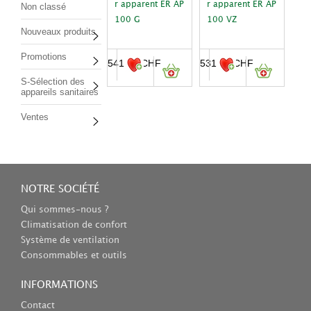
r apparent ER AP
r apparent ER AP
Non classé
100 G
100 VZ
Nouveaux produits
Promotions
541.00
CHF
531.00
CHF
S-Sélection des
appareils sanitaires
Ventes
NOTRE SOCIÉTÉ
Qui sommes-nous ?
Climatisation de confort
Système de ventilation
Consommables et outils
INFORMATIONS
Contact