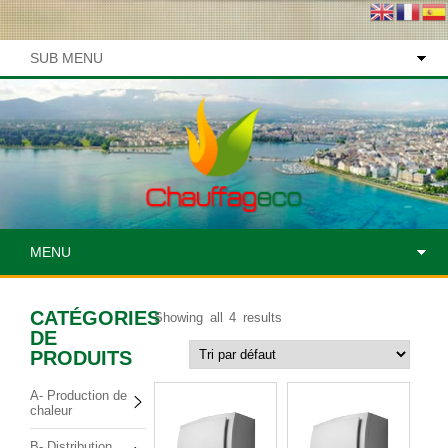
SUB MENU
MENU
CATÉGORIES
Showing all 4 results
DE
PRODUITS
A- Production de
chaleur
B- Distribution