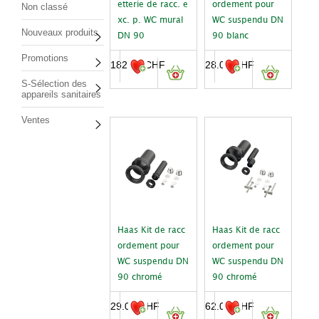
etterie de racc. e
ordement pour
Non classé
xc. p. WC mural
WC suspendu DN
Nouveaux produits
DN 90
90 blanc
Promotions
182.00
CHF
28.00
CHF
S-Sélection des
appareils sanitaires
Ventes
Haas Kit de racc
Haas Kit de racc
ordement pour
ordement pour
WC suspendu DN
WC suspendu DN
90 chromé
90 chromé
29.00
CHF
62.00
CHF