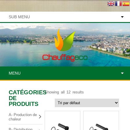
SUB MENU
MENU
CATÉGORIES
Showing all 12 results
DE
PRODUITS
A- Production de
chaleur
B- Distribution