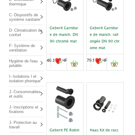
thermique
C- Dispositifs de
système sanitaire
Geberit Garnitur
Geberit Garnitur
D- Climatisation de
confort
e de manch. DN
e de manch. rall
90 chromé mat
ongée DN 90 chr
F- Système de
ome mat
ventilation
46.10
CHF
79.50
CHF
Hygiène de l'eau
potable
I- Isolations I et
isolation phonique
J- Consommables
et outils
J- Inscriptions et
fixations
J- Protection au
travail
Geberit PE Robin
Haas Kit de racc