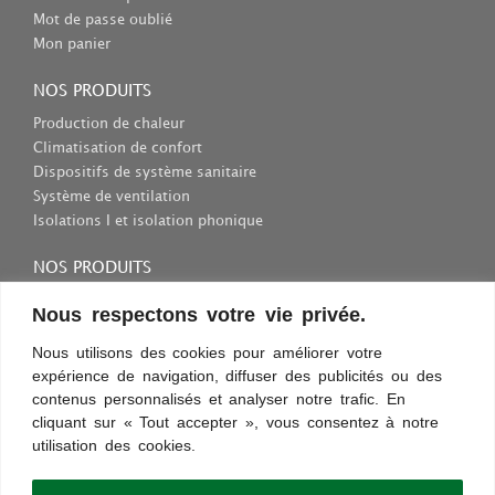
Mot de passe oublié
Mon panier
NOS PRODUITS
Production de chaleur
Climatisation de confort
Dispositifs de système sanitaire
Système de ventilation
Isolations I et isolation phonique
NOS PRODUITS
Consommables et outils
Nous respectons votre vie privée.
Inscriptions et fixations
Protection au travail
Nous utilisons des cookies pour améliorer votre
expérience de navigation, diffuser des publicités ou des
Sélection des appareils sanitaires
contenus personnalisés et analyser notre trafic. En
cliquant sur « Tout accepter », vous consentez à notre
utilisation des cookies.
Conditions d’utilisation
Confidentialité
Règles et sécurité
Commentaires
Découvrez les nouveautés !