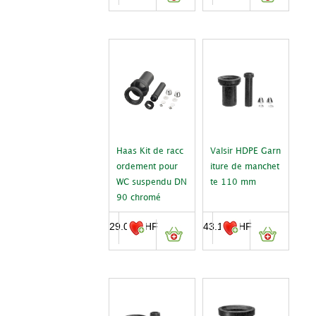
Haas Kit de racc
Valsir HDPE Garn
ordement pour
iture de manchet
WC suspendu DN
te 110 mm
90 chromé
29.00
CHF
43.19
CHF