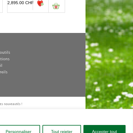
2,895.00
CHF
outils
ations
il
reils
es nouveautés !
Personnaliser
Tout rejeter
Accepter tout