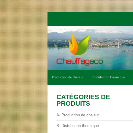
Qui sommes-nous ?
Climatisation de con
Production de chaleur
Distribution thermique
CATÉGORIES DE
PRODUITS
A- Production de chaleur
B- Distribution thermique