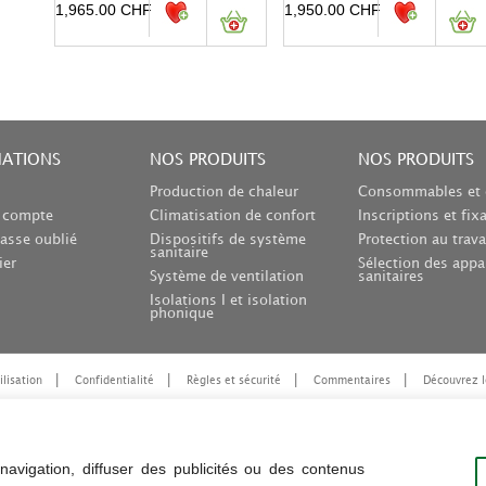
1,965.00
CHF
1,950.00
CHF
MATIONS
NOS PRODUITS
NOS PRODUITS
Production de chaleur
Consommables et 
n compte
Climatisation de confort
Inscriptions et fix
asse oublié
Dispositifs de système
Protection au trava
sanitaire
ier
Sélection des appa
Système de ventilation
sanitaires
Isolations I et isolation
phonique
ilisation
Confidentialité
Règles et sécurité
Commentaires
Découvrez l
navigation, diffuser des publicités ou des contenus