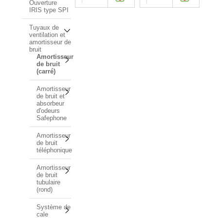
Ouverture
IRIS type SPI
Tuyaux de
ventilation et
amortisseur de
bruit
Amortisseur
de bruit
(carré)
Amortisseur
de bruit et
absorbeur
d'odeurs
Safephone
Amortisseur
de bruit
téléphonique
Amortisseur
de bruit
tubulaire
(rond)
Système de
cale