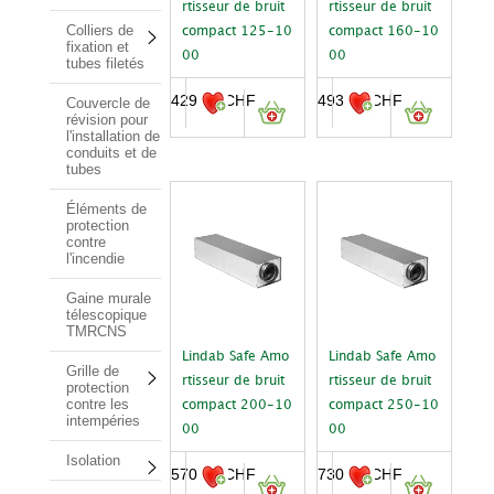
rtisseur de bruit
rtisseur de bruit
Colliers de
compact 125-10
compact 160-10
fixation et
00
00
tubes filetés
429.00
CHF
493.00
CHF
Couvercle de
révision pour
l'installation de
conduits et de
tubes
Éléments de
protection
contre
l'incendie
Gaine murale
télescopique
TMRCNS
Lindab Safe Amo
Lindab Safe Amo
Grille de
rtisseur de bruit
rtisseur de bruit
protection
contre les
compact 200-10
compact 250-10
intempéries
00
00
Isolation
570.00
CHF
730.00
CHF