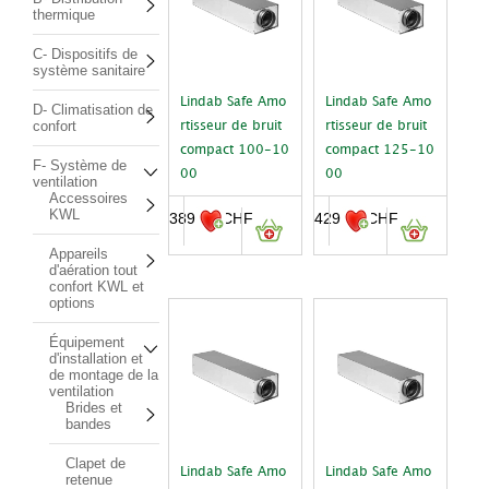
thermique
C- Dispositifs de
système sanitaire
Lindab Safe Amo
Lindab Safe Amo
D- Climatisation de
confort
rtisseur de bruit
rtisseur de bruit
compact 100-10
compact 125-10
F- Système de
00
00
ventilation
Accessoires
KWL
389.00
CHF
429.00
CHF
Appareils
d'aération tout
confort KWL et
options
Équipement
d'installation et
de montage de la
ventilation
Brides et
bandes
Clapet de
Lindab Safe Amo
Lindab Safe Amo
retenue