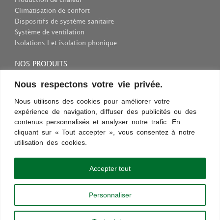
Production de chaleur
Climatisation de confort
Dispositifs de système sanitaire
Système de ventilation
Isolations I et isolation phonique
NOS PRODUITS
Consommables et outils
Nous respectons votre vie privée.
Inscriptions et fixations
Nous utilisons des cookies pour améliorer votre
Protection au travail
expérience de navigation, diffuser des publicités ou des
Sélection des appareils sanitaires
contenus personnalisés et analyser notre trafic. En
cliquant sur « Tout accepter », vous consentez à notre
utilisation des cookies.
Conditions d’utilisation
Confidentialité
Règles et sécurité
Commentaires
Découvrez les nouveautés !
Accepter tout
Paiement sécurisé
Personnaliser
Copyright © 2013 - 2024 |
chauffageco.ch
|
chauffageco.com
|
climatisations.ch
|
chauffage-depannage.ch
|
depannage-chauffage.ch