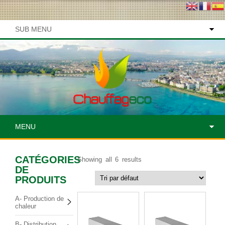
SUB MENU
MENU
CATÉGORIES
Showing all 6 results
DE
PRODUITS
A- Production de
chaleur
B- Distribution