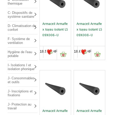
thermique
C- Dispositifs de
système sanitaire
Armacell Armafle
Armacell Armafle
D- Climatisation de
confort
x tuyau isolant LS
x tuyau isolant LS
09X006-U
09X008-U
F- Système de
ventilation
18.55
CHF
18.65
CHF
Hygiène de l'eau
potable
I- Isolations I et
isolation phonique
J- Consommables
et outils
J- Inscriptions et
fixations
J- Protection au
travail
Armacell Armafle
Armacell Armafle