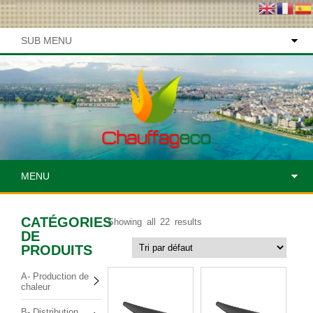
SUB MENU
MENU
CATÉGORIES
Showing all 22 results
DE
PRODUITS
A- Production de
chaleur
B- Distribution