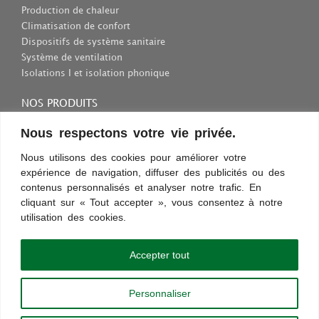
Production de chaleur
Climatisation de confort
Dispositifs de système sanitaire
Système de ventilation
Isolations I et isolation phonique
NOS PRODUITS
Consommables et outils
Nous respectons votre vie privée.
Inscriptions et fixations
Nous utilisons des cookies pour améliorer votre
Protection au travail
expérience de navigation, diffuser des publicités ou des
Sélection des appareils sanitaires
contenus personnalisés et analyser notre trafic. En
cliquant sur « Tout accepter », vous consentez à notre
utilisation des cookies.
Conditions d’utilisation
Confidentialité
Règles et sécurité
Commentaires
Découvrez les nouveautés !
Accepter tout
Paiement sécurisé
Personnaliser
Copyright © 2013 - 2024 |
chauffageco.ch
|
chauffageco.com
|
climatisations.ch