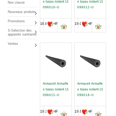
x tuyau isolant LS
x tuyau isolant LS
Non classé
09X010-U
09X012-U
Nouveaux produits
Promotions
18.85
CHF
19.00
CHF
S-Sélection des
appareils sanitaires
Ventes
Armacell Armafle
Armacell Armafle
x tuyau isolant LS
x tuyau isolant LS
09X015-U
09X018-U
19.30
CHF
19.50
CHF