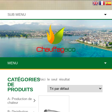
SUB MENU
MENU
CATÉGORIES
Voici le seul résultat
DE
PRODUITS
A- Production de
chaleur
B- Distribution