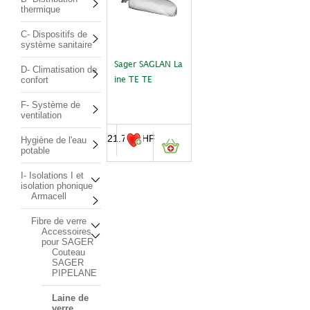
thermique
C- Dispositifs de
système sanitaire
Sager SAGLAN La
D- Climatisation de
confort
ine TE TE
F- Système de
ventilation
21.70
CHF
Hygiène de l'eau
potable
I- Isolations I et
isolation phonique
Armacell
Fibre de verre
Accessoires
pour SAGER
Couteau
SAGER
PIPELANE
Laine de
verre