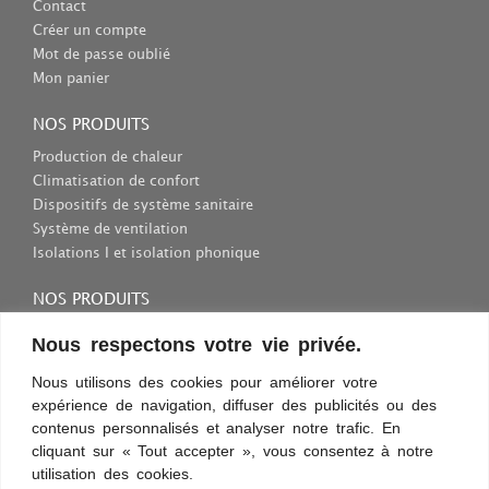
Contact
Créer un compte
Mot de passe oublié
Mon panier
NOS PRODUITS
Production de chaleur
Climatisation de confort
Dispositifs de système sanitaire
Système de ventilation
Isolations I et isolation phonique
NOS PRODUITS
Consommables et outils
Nous respectons votre vie privée.
Inscriptions et fixations
Nous utilisons des cookies pour améliorer votre
Protection au travail
expérience de navigation, diffuser des publicités ou des
Sélection des appareils sanitaires
contenus personnalisés et analyser notre trafic. En
cliquant sur « Tout accepter », vous consentez à notre
utilisation des cookies.
Conditions d’utilisation
Confidentialité
Règles et sécurité
Commentaires
Découvrez les nouveautés !