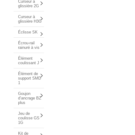
Curseur à
glissière 2G
Curseur à
glissière H3G
Éclisse SK
Écrou-rail
rainuré à vis
Élément
coulissant J
Élément de
support SMD
1
Goujon
d’ancrage BZ
plus
Jeu de
coulisse GS
1G
Kit de