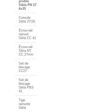
profilé
Sikla PN 27
6x35
Console
Sikla 27/25
Écrou-rail
rainuré
Sikla CC 41
Écrou-rail
Sikla NT
CC 27mm
Set de
blocage
CC27
Set de
blocage
Sikla PBS
41
Tige
rainurée
Sikla