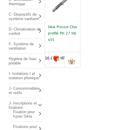
thermique
C- Dispositifs de
système sanitaire
Sikla Pressix Clou
D- Climatisation de
confort
profilé PN 27 N6
x35
F- Système de
ventilation
16.00
CHF
Hygiène de l'eau
potable
I- Isolations I et
isolation phonique
J- Consommables
et outils
J- Inscriptions et
fixations
Fixation pour
tuyau Sikla
Fixations pour