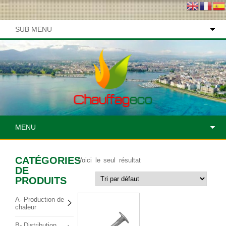
SUB MENU
MENU
CATÉGORIES
Voici le seul résultat
DE
PRODUITS
A- Production de
chaleur
B- Distribution