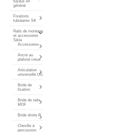
tuyaux en
général
Fixations
tubulaires SK
Rails de montage
et accessoires
Sikla
Accessoires
Ancre au
plafond creux
Articulation
universelle UG
Bride de
fixation
Bride de rails
MOF
Bride droite P
Cheville à
percussion