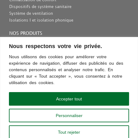
Dispositifs de système sanitaire
Système de ventilation
Isolations I et isolation phonique
NOS PRODUITS
Consommables et outils
Nous respectons votre vie privée.
Inscriptions et fixations
Nous utilisons des cookies pour améliorer votre
Protection au travail
expérience de navigation, diffuser des publicités ou des
Sélection des appareils sanitaires
contenus personnalisés et analyser notre trafic. En
cliquant sur « Tout accepter », vous consentez à notre
utilisation des cookies.
Conditions d’utilisation
Confidentialité
Règles et sécurité
Commentaires
Découvrez les nouveautés !
Accepter tout
Paiement sécurisé
Personnaliser
Copyright © 2013 - 2024 |
chauffageco.ch
|
chauffageco.com
|
climatisations.ch
|
chauffage-depannage.ch
|
depannage-chauffage.ch
Tout rejeter