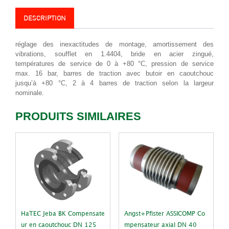
de
vibrations
DESCRIPTION
DN
80,
réglage des inexactitudes de montage, amortissement des
PN16
vibrations, soufflet en 1.4404, bride en acier zingué,
températures de service de 0 à +80 °C, pression de service
max. 16 bar, barres de traction avec butoir en caoutchouc
jusqu’à +80 °C, 2 à 4 barres de traction selon la largeur
nominale.
PRODUITS SIMILAIRES
HaTEC Jeba BK Compensate
Angst+Pfister ASSICOMP Co
ur en caoutchouc DN 125
mpensateur axial DN 40