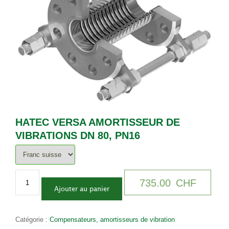
HATEC VERSA AMORTISSEUR DE
VIBRATIONS DN 80, PN16
quantité
Alternative:
735.00
CHF
de
Ajouter au panier
HaTEC
Versa
Amortisseur
Catégorie :
Compensateurs, amortisseurs de vibration