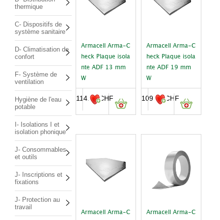
thermique
C- Dispositifs de
système sanitaire
Armacell Arma-C
Armacell Arma-C
D- Climatisation de
confort
heck Plaque isola
heck Plaque isola
nte ADF 13 mm
nte ADF 19 mm
F- Système de
W
W
ventilation
114.00
CHF
109.20
CHF
Hygiène de l'eau
potable
I- Isolations I et
isolation phonique
J- Consommables
et outils
J- Inscriptions et
fixations
J- Protection au
travail
Armacell Arma-C
Armacell Arma-C