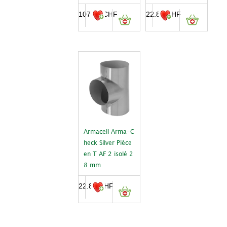
107.45
CHF
22.85
CHF
Armacell Arma-C
heck Silver Pièce
en T AF 2 isolé 2
8 mm
22.85
CHF