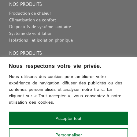
NOS PRODUITS
Production de chaleur
Climatisation de confort
Dispositifs de système sanitaire
Système de ventilation
Isolations I et isolation phonique
NOS PRODUITS
Consommables et outils
Nous respectons votre vie privée.
Inscriptions et fixations
Nous utilisons des cookies pour améliorer votre
Protection au travail
expérience de navigation, diffuser des publicités ou des
Sélection des appareils sanitaires
contenus personnalisés et analyser notre trafic. En
cliquant sur « Tout accepter », vous consentez à notre
utilisation des cookies.
Conditions d’utilisation
Confidentialité
Règles et sécurité
Commentaires
Découvrez les nouveautés !
Accepter tout
Paiement sécurisé
Personnaliser