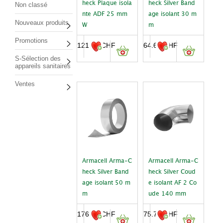
heck Plaque isola
heck Silver Band
Non classé
nte ADF 25 mm
age isolant 30 m
Nouveaux produits
W
m
Promotions
121.40
CHF
64.60
CHF
S-Sélection des
appareils sanitaires
Ventes
Armacell Arma-C
Armacell Arma-C
heck Silver Band
heck Silver Coud
age isolant 50 m
e isolant AF 2 Co
m
ude 140 mm
176.00
CHF
75.75
CHF