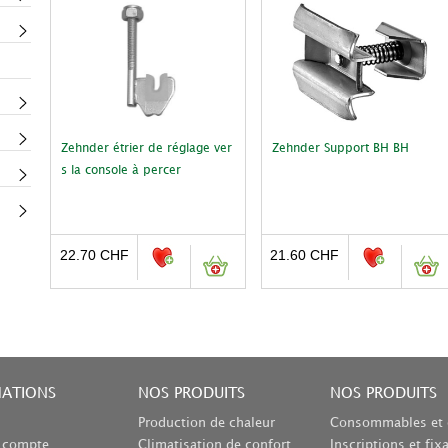
Zehnder étrier de réglage ver
Zehnder Support BH BH
s la console à percer
22.70
CHF
21.60
CHF
MATIONS
NOS PRODUITS
NOS PRODUITS
Production de chaleur
Consommables et 
n compte
Climatisation de confort
Inscriptions et fix