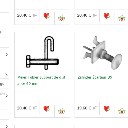
20.40
CHF
20.40
CHF
e
Meier Tobler Support de dist
Zehnder Écarteur DS
age
ance 60 mm
ires
20.40
CHF
19.60
CHF