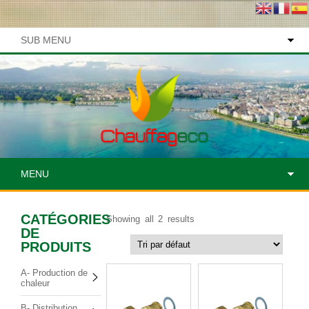
SUB MENU
MENU
CATÉGORIES
Showing all 2 results
DE
PRODUITS
A- Production de
chaleur
B- Distribution