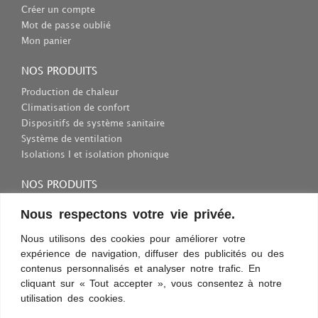
Créer un compte
Mot de passe oublié
Mon panier
NOS PRODUITS
Production de chaleur
Climatisation de confort
Dispositifs de système sanitaire
Système de ventilation
Isolations I et isolation phonique
NOS PRODUITS
Consommables et outils
Nous respectons votre vie privée.
Inscriptions et fixations
Nous utilisons des cookies pour améliorer votre
Protection au travail
expérience de navigation, diffuser des publicités ou des
Sélection des appareils sanitaires
contenus personnalisés et analyser notre trafic. En
cliquant sur « Tout accepter », vous consentez à notre
utilisation des cookies.
Conditions d’utilisation
Confidentialité
Règles et sécurité
Commentaires
Découvrez les nouveautés !