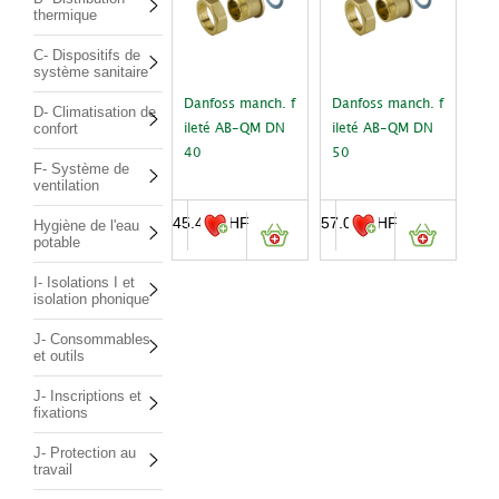
thermique
C- Dispositifs de
système sanitaire
Danfoss manch. f
Danfoss manch. f
D- Climatisation de
confort
ileté AB-QM DN
ileté AB-QM DN
40
50
F- Système de
ventilation
45.40
CHF
57.00
CHF
Hygiène de l'eau
potable
I- Isolations I et
isolation phonique
J- Consommables
et outils
J- Inscriptions et
fixations
J- Protection au
travail