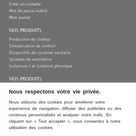
Créer un compte
Mot de passe oublié
Mon panier
NOS PRODUITS
Production de chaleur
Climatisation de confort
Dispositifs de système sanitaire
Système de ventilation
Isolations I et isolation phonique
NOS PRODUITS
Consommables et outils
Nous respectons votre vie privée.
Inscriptions et fixations
Nous utilisons des cookies pour améliorer votre
Protection au travail
expérience de navigation, diffuser des publicités ou des
Sélection des appareils sanitaires
contenus personnalisés et analyser notre trafic. En
cliquant sur « Tout accepter », vous consentez à notre
utilisation des cookies.
Conditions d’utilisation
Confidentialité
Règles et sécurité
Commentaires
Découvrez les nouveautés !