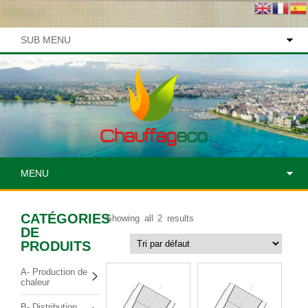
SUB MENU
MENU
CATÉGORIES
Showing all 2 results
DE
PRODUITS
A- Production de
chaleur
B- Distribution