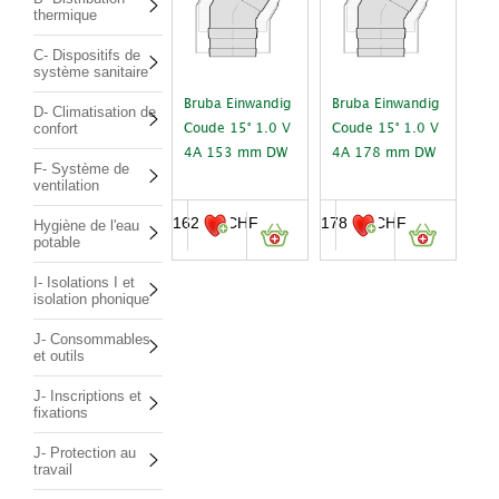
thermique
C- Dispositifs de
système sanitaire
Bruba Einwandig
Bruba Einwandig
D- Climatisation de
confort
Coude 15° 1.0 V
Coude 15° 1.0 V
4A 153 mm DW
4A 178 mm DW
F- Système de
ventilation
162.00
CHF
178.00
CHF
Hygiène de l'eau
potable
I- Isolations I et
isolation phonique
J- Consommables
et outils
J- Inscriptions et
fixations
J- Protection au
travail