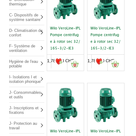
thermique
C- Dispositifs de
système sanitaire
Wilo VeroLine-IPL
Wilo VeroLine-IPL
D- Climatisation de
confort
Pompe centrifug
Pompe centrifug
e à rotor sec 32/
e à rotor sec 32/
F- Système de
165-3/2-IE3
165-3/2-IE3
ventilation
1,781.00
CHF
1,781.00
CHF
Hygiène de l'eau
potable
I- Isolations I et
isolation phonique
J- Consommables
et outils
J- Inscriptions et
fixations
J- Protection au
travail
Wilo VeroLine-IPL
Wilo VeroLine-IPL