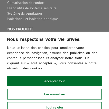
Climatisation de confort
Dispositifs de système sanitaire
Système de ventilation
Isolations I et isolation phonique
NOS PRODUITS
Consommables et outils
Nous respectons votre vie privée.
Inscriptions et fixations
Nous utilisons des cookies pour améliorer votre
Protection au travail
expérience de navigation, diffuser des publicités ou des
Sélection des appareils sanitaires
contenus personnalisés et analyser notre trafic. En
cliquant sur « Tout accepter », vous consentez à notre
utilisation des cookies.
Conditions d’utilisation
Confidentialité
Règles et sécurité
Commentaires
Découvrez les nouveautés !
Accepter tout
Paiement sécurisé
Personnaliser
Copyright © 2013 - 2024 |
chauffageco.ch
|
chauffageco.com
|
climatisations.ch
|
chauffage-depannage.ch
|
depannage-chauffage.ch
Tout rejeter