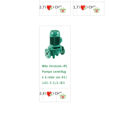
2,770.00
CHF
1,770.00
CHF
Wilo VeroLine-IPL
Pompe centrifug
e à rotor sec 65/
145-5.5/2-IE3
2,471.00
CHF