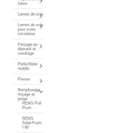
tubes
Lames de scie
Lames de scie
pour scies
circulaires
Perçage au
diamant et
carottage
Porte-filière
mobile
Presse
Remplissage,
rinçage et
purge
REMS Pull
Push
REMS
Solar-Push
I 80