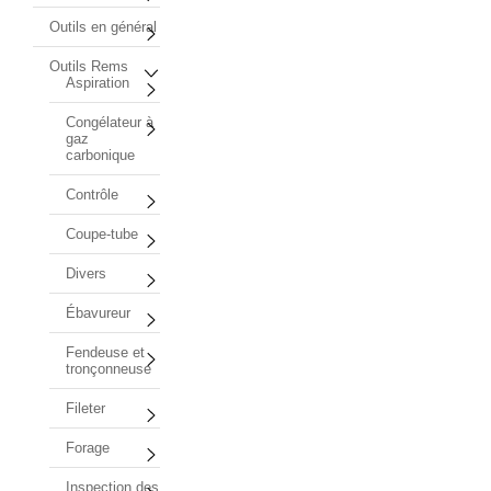
Outils en général
Outils Rems
Aspiration
Congélateur à
gaz
carbonique
Contrôle
Coupe-tube
Divers
Ébavureur
Fendeuse et
tronçonneuse
Fileter
Forage
Inspection des