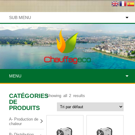
SUB MENU
MENU
CATÉGORIES
Showing all 2 results
DE
PRODUITS
A- Production de
chaleur
B- Distribution