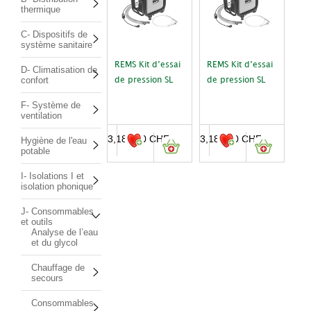
thermique
C- Dispositifs de
système sanitaire
REMS Kit d’essai
REMS Kit d’essai
D- Climatisation de
confort
de pression SL
de pression SL
F- Système de
ventilation
3,185.00
CHF
3,185.00
CHF
Hygiène de l'eau
potable
I- Isolations I et
isolation phonique
J- Consommables
et outils
Analyse de l’eau
et du glycol
Chauffage de
secours
Consommables