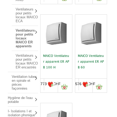
Ventilateurs
pour petits
locaux MAICO
ECA
Ventilateurs
pour petits
locaux
MAICO ER
apparents
Ventilateurs
MAICO Ventilateu
MAICO Ventilateu
pour petits
r apparent ER AP
r apparent ER AP
locaux MAICO
ER encastrés
B 100 H
B 60
Ventilation tubes
en spirale et
773.00
CHF
576.00
CHF
pièces
façonnées
Hygiène de l'eau
potable
I- Isolations I et
isolation phonique