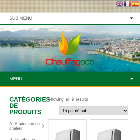
SUB MENU
MENU
CATÉGORIES
Showing all 9 results
DE
PRODUITS
A- Production de
chaleur
B- Distribution