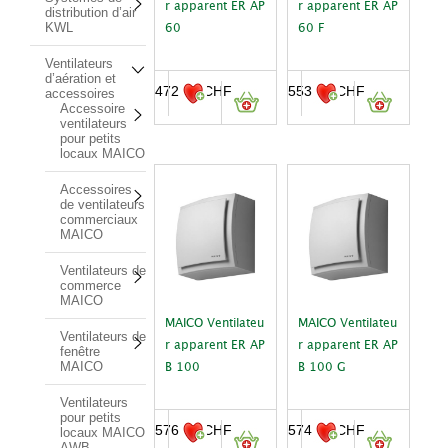
r apparent ER AP
r apparent ER AP
distribution d’air
KWL
60
60 F
Ventilateurs
d’aération et
472.00
CHF
553.00
CHF
accessoires
Accessoire
ventilateurs
pour petits
locaux MAICO
Accessoires
de ventilateurs
commerciaux
MAICO
Ventilateurs de
commerce
MAICO
MAICO Ventilateu
MAICO Ventilateu
Ventilateurs de
r apparent ER AP
r apparent ER AP
fenêtre
MAICO
B 100
B 100 G
Ventilateurs
pour petits
576.00
CHF
574.00
CHF
locaux MAICO
AWB