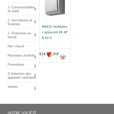
J- Consommables
et outils
J- Inscriptions et
fixations
MAICO Ventilateu
r apparent ER AP
J- Protection au
travail
B 60 G
Non classé
574.00
CHF
Nouveaux produits
Promotions
S-Sélection des
appareils sanitaires
Ventes
NOTRE SOCIÉTÉ