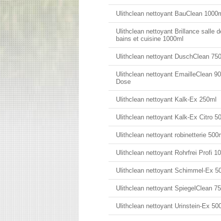
Ulithclean nettoyant BauClean 1000
Ulithclean nettoyant Brillance salle d
bains et cuisine 1000ml
Ulithclean nettoyant DuschClean 75
Ulithclean nettoyant EmailleClean 9
Dose
Ulithclean nettoyant Kalk-Ex 250ml
Ulithclean nettoyant Kalk-Ex Citro 5
Ulithclean nettoyant robinetterie 500
Ulithclean nettoyant Rohrfrei Profi 1
Ulithclean nettoyant Schimmel-Ex 5
Ulithclean nettoyant SpiegelClean 7
Ulithclean nettoyant Urinstein-Ex 50