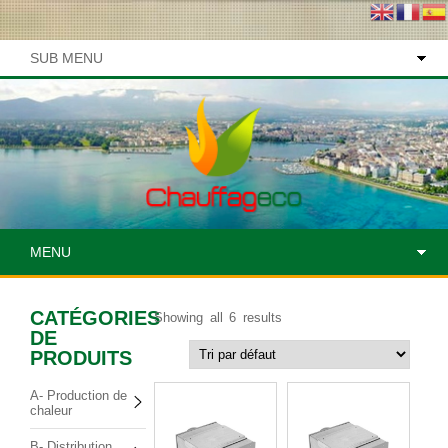
SUB MENU
MENU
CATÉGORIES
Showing all 6 results
DE
PRODUITS
A- Production de
chaleur
B- Distribution