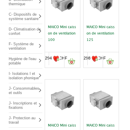
thermique
C- Dispositifs de
système sanitaire
MAICO Mini caiss
MAICO Mini caiss
D- Climatisation de
confort
on de ventilation
on de ventilation
100
125
F- Système de
ventilation
294.00
CHF
298.00
CHF
Hygiène de l'eau
potable
I- Isolations I et
isolation phonique
J- Consommables
et outils
J- Inscriptions et
fixations
J- Protection au
travail
MAICO Mini caiss
MAICO Mini caiss