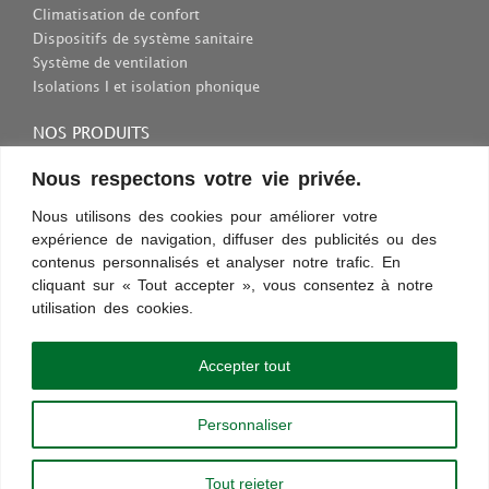
Climatisation de confort
Dispositifs de système sanitaire
Système de ventilation
Isolations I et isolation phonique
NOS PRODUITS
Consommables et outils
Nous respectons votre vie privée.
Inscriptions et fixations
Nous utilisons des cookies pour améliorer votre
Protection au travail
expérience de navigation, diffuser des publicités ou des
Sélection des appareils sanitaires
contenus personnalisés et analyser notre trafic. En
cliquant sur « Tout accepter », vous consentez à notre
utilisation des cookies.
Conditions d’utilisation
Confidentialité
Règles et sécurité
Commentaires
Découvrez les nouveautés !
Accepter tout
Paiement sécurisé
Personnaliser
Copyright © 2013 - 2024 |
chauffageco.ch
|
chauffageco.com
|
climatisations.ch
|
chauffage-depannage.ch
|
depannage-chauffage.ch
Tout rejeter