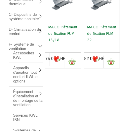
thermique
C- Dispositifs de
système sanitaire
MAICO Piétement
MAICO Piétement
D- Climatisation de
confort
de fixation FUM
de fixation FUM
15/18
22
F- Système de
ventilation
Accessoires
KWL
75.00
CHF
82.00
CHF
Appareils
d'aération tout
confort KWL et
options
Équipement
d'installation et
de montage de la
ventilation
Services KWL
IBN
Systèmes de