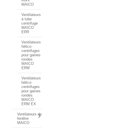
AWV
MAICO
Ventilateurs
à tube
centrifuge
MAICO
ERR
Ventilateurs
hélico-
centrifuges
pour gaines
rondes
MAICO
ERM
Ventilateurs
hélico-
centrifuges
pour gaines
rondes
MAICO
ERM EX
Ventilateurs de
fenêtre
MAICO