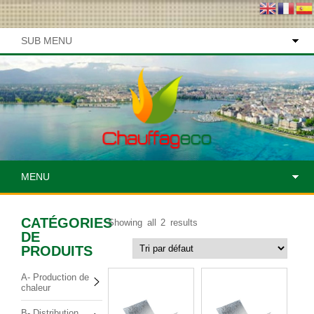
SUB MENU
MENU
CATÉGORIES
Showing all 2 results
DE
PRODUITS
A- Production de
chaleur
B- Distribution