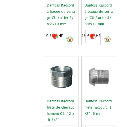
Danfoss Raccord
Danfoss Raccord
à bague de serra
à bague de serra
ge CU / acier 3/
ge CU / acier 3/
8”Ax10 mm
8”Ax12 mm
19.60
CHF
19.60
CHF
Danfoss Raccord
Danfoss Raccord
fileté de chevauc
fileté raccourci 1
hement G1 / 2 x
/2” -6 mm
R 3/8”