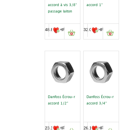
accord à vis 3/8″
accord 1″
passage laiton
48.80
CHF
32.00
CHF
Danfoss Écrou-r
Danfoss Écrou-r
accord 1/2″
accord 3/4″
23.30
CHF
26.10
CHF