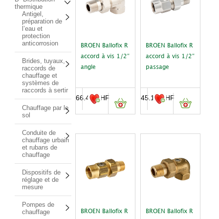
thermique
Antigel,
préparation de
l’eau et
protection
anticorrosion
BROEN Ballofix R
BROEN Ballofix R
accord à vis 1/2″
accord à vis 1/2″
Brides, tuyaux,
raccords de
angle
passage
chauffage et
systèmes de
raccords à sertir
66.40
CHF
45.10
CHF
Chauffage par le
sol
Conduite de
chauffage urbain
et rubans de
chauffage
Dispositifs de
réglage et de
mesure
Pompes de
chauffage
BROEN Ballofix R
BROEN Ballofix R