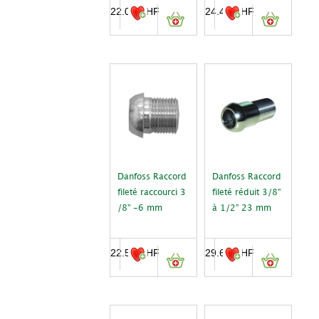
22.00
CHF
24.40
CHF
Danfoss Raccord
Danfoss Raccord
fileté raccourci 3
fileté réduit 3/8”
/8” -6 mm
à 1/2” 23 mm
22.50
CHF
29.60
CHF