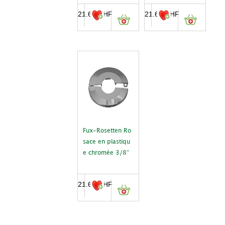
21.60
CHF
21.60
CHF
Fux-Rosetten Ro
sace en plastiqu
e chromée 3/8″
21.60
CHF