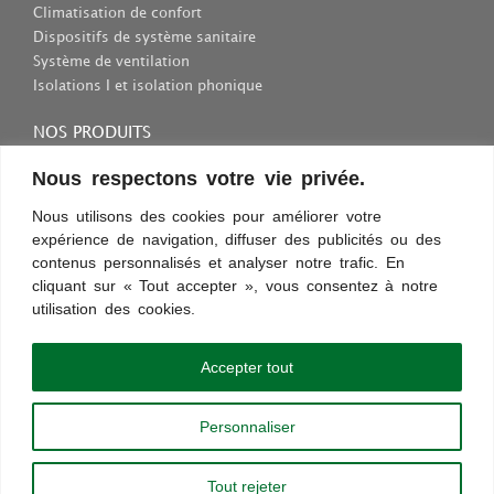
Climatisation de confort
Dispositifs de système sanitaire
Système de ventilation
Isolations I et isolation phonique
NOS PRODUITS
Consommables et outils
Nous respectons votre vie privée.
Inscriptions et fixations
Nous utilisons des cookies pour améliorer votre
Protection au travail
expérience de navigation, diffuser des publicités ou des
Sélection des appareils sanitaires
contenus personnalisés et analyser notre trafic. En
cliquant sur « Tout accepter », vous consentez à notre
utilisation des cookies.
Conditions d’utilisation
Confidentialité
Règles et sécurité
Commentaires
Découvrez les nouveautés !
Accepter tout
Paiement sécurisé
Personnaliser
Copyright © 2013 - 2024 |
chauffageco.ch
|
chauffageco.com
|
climatisations.ch
|
chauffage-depannage.ch
|
depannage-chauffage.ch
Tout rejeter