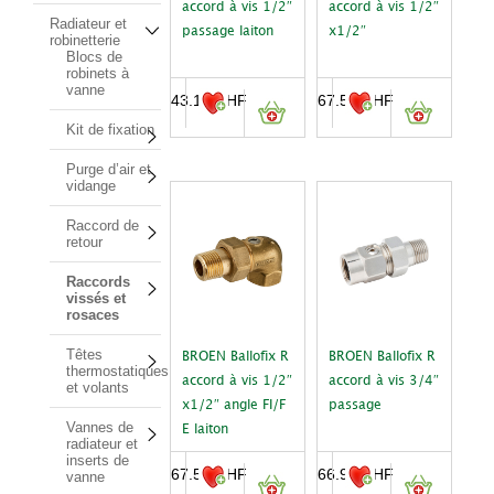
accord à vis 1/2″
accord à vis 1/2″
Radiateur et
passage laiton
x1/2″
robinetterie
Blocs de
robinets à
vanne
43.10
CHF
67.50
CHF
Kit de fixation
Purge d’air et
vidange
Raccord de
retour
Raccords
vissés et
rosaces
Têtes
BROEN Ballofix R
BROEN Ballofix R
thermostatiques
accord à vis 1/2″
accord à vis 3/4″
et volants
x1/2″ angle FI/F
passage
Vannes de
E laiton
radiateur et
inserts de
67.50
CHF
66.90
CHF
vanne