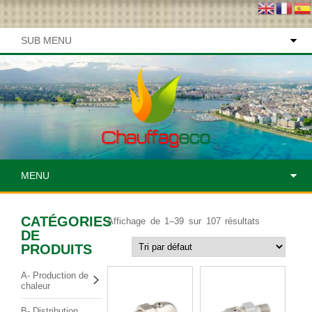
SUB MENU
MENU
CATÉGORIES
Affichage de 1–39 sur 107 résultats
DE
PRODUITS
A- Production de
chaleur
B- Distribution