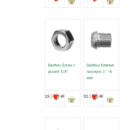
Danfoss Écrou-r
Danfoss Embout
accord 3/8″
raccourci 1″ -6
mm
19.70
CHF
33.30
CHF