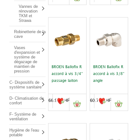
Vannes de
rénovation
TKM et
Strawa
Robinetterie de la
cave
Vases
d'expansion et
système de
dégazage de
maintien de
BROEN Ballofix R
BROEN Ballofix R
pression
accord à vis 3/4″
accord à vis 3/8″
passage laiton
angle
C- Dispositifs de
système sanitaire
D- Climatisation de
66.90
CHF
60.70
CHF
confort
F- Système de
ventilation
Hygiène de l'eau
potable