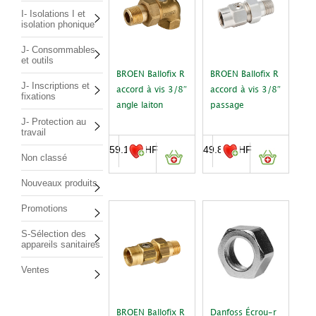
I- Isolations I et
isolation phonique
J- Consommables
et outils
BROEN Ballofix R
BROEN Ballofix R
J- Inscriptions et
accord à vis 3/8″
accord à vis 3/8″
fixations
angle laiton
passage
J- Protection au
travail
59.10
CHF
49.80
CHF
Non classé
Nouveaux produits
Promotions
S-Sélection des
appareils sanitaires
Ventes
BROEN Ballofix R
Danfoss Écrou-r