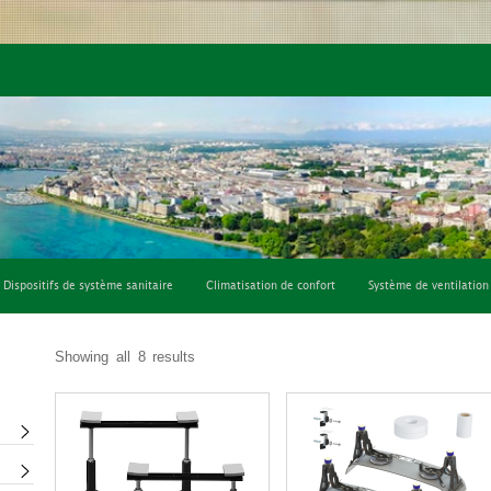
fort
Système de ventilation
Consommables et outils
Dispositifs de système sanitaire
Climatisation de confort
Système de ventilation
Showing all 8 results