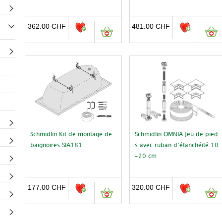
362.00
CHF
481.00
CHF
Schmidlin Kit de montage de
Schmidlin OMNIA Jeu de pied
baignoires SIA181
s avec ruban d’étanchéité 10
-20 cm
177.00
CHF
320.00
CHF