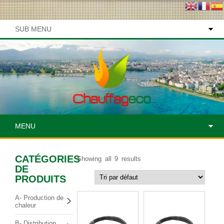
SUB MENU
MENU
CATÉGORIES
Showing all 9 results
DE
PRODUITS
A- Production de
chaleur
B- Distribution