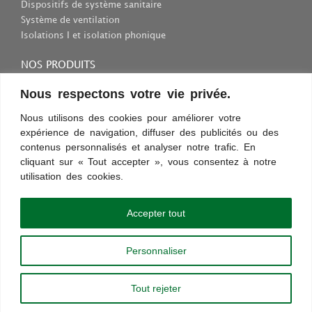
Dispositifs de système sanitaire
Système de ventilation
Isolations I et isolation phonique
NOS PRODUITS
Consommables et outils
Nous respectons votre vie privée.
Inscriptions et fixations
Nous utilisons des cookies pour améliorer votre
Protection au travail
expérience de navigation, diffuser des publicités ou des
Sélection des appareils sanitaires
contenus personnalisés et analyser notre trafic. En
cliquant sur « Tout accepter », vous consentez à notre
utilisation des cookies.
Conditions d’utilisation
Confidentialité
Règles et sécurité
Commentaires
Découvrez les nouveautés !
Accepter tout
Paiement sécurisé
Personnaliser
Copyright © 2013 - 2024 |
chauffageco.ch
|
chauffageco.com
|
climatisations.ch
|
chauffage-depannage.ch
|
depannage-chauffage.ch
Tout rejeter
Création des sites web par
Enoxone