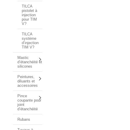
TILCA
pistolet à
injection
pour TIM
V?
TILCA
système
d’injection
TIM V?
Mastic
d’étanchéité et
silicones
Peintures,
diluants et
accessoires
Pince
coupante pour
joint
d’étanchéité
Rubans
Tuyaux à