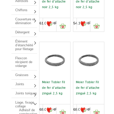
Aérosols
de fer d’attache
de fer d’attache
noir 2,5 kg
noir 2,5 kg
Chiffons
Couverture et
61.00
CHF
54.10
CHF
élimination
Détergent
Élément
d’étanchéité
pour filetage
Flexcon
récipient de
vidange
Graisses
Meier Tobler Fil
Meier Tobler Fil
Joints
de fer d’attache
de fer d’attache
Joints toriques
zingué 2,5 kg
zingué 2,5 kg
Liage, fixage,
collage
68.00
CHF
68.00
CHF
Adhésif de
construction