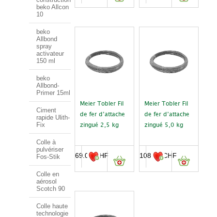
beko Allcon
10
beko
Allbond
spray
activateur
150 ml
beko
Allbond-
Primer 15ml
Meier Tobler Fil
Meier Tobler Fil
Ciment
de fer d’attache
de fer d’attache
rapide Ulith-
Fix
zingué 2,5 kg
zingué 5,0 kg
Colle à
pulvériser
69.00
CHF
108.00
CHF
Fos-Stik
Colle en
aérosol
Scotch 90
Colle haute
technologie