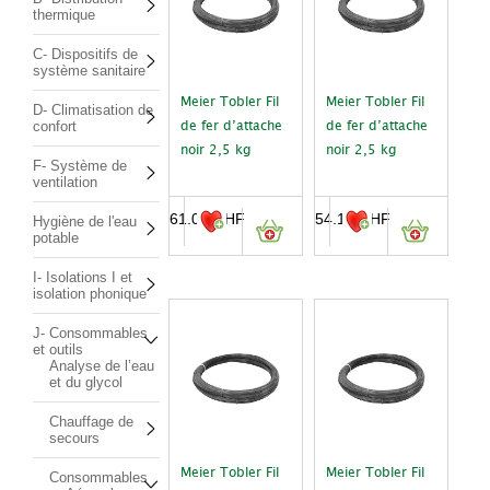
thermique
C- Dispositifs de
système sanitaire
Meier Tobler Fil
Meier Tobler Fil
D- Climatisation de
confort
de fer d’attache
de fer d’attache
noir 2,5 kg
noir 2,5 kg
F- Système de
ventilation
61.00
CHF
54.10
CHF
Hygiène de l'eau
potable
I- Isolations I et
isolation phonique
J- Consommables
et outils
Analyse de l’eau
et du glycol
Chauffage de
secours
Meier Tobler Fil
Meier Tobler Fil
Consommables