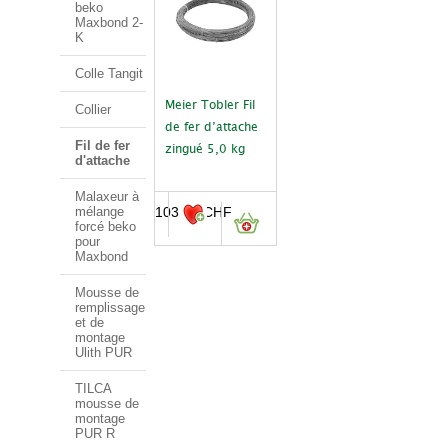
beko
Maxbond 2-
K
Colle Tangit
Meier Tobler Fil
Collier
de fer d’attache
Fil de fer
zingué 5,0 kg
d'attache
Malaxeur à
103.00
CHF
mélange
forcé beko
pour
Maxbond
Mousse de
remplissage
et de
montage
Ulith PUR
TILCA
mousse de
montage
PUR R