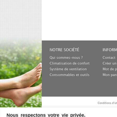
NOTRE SOCIÉTÉ
INFOR
Qui sommes-nous ?
Contact
Climatisation de confort
Créer u
Système de ventilation
Mot de p
Consommables et outils
Mon pan
Conditions d’ut
Nous respectons votre vie privée.