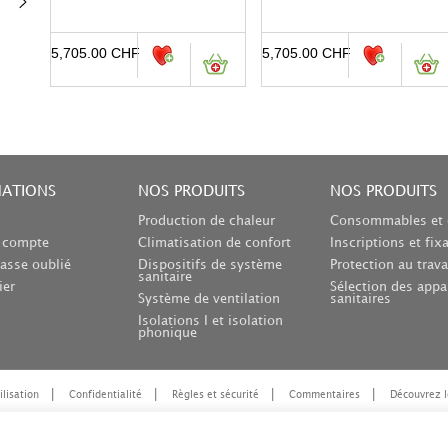
5,705.00
CHF
5,705.00
CHF
MATIONS
NOS PRODUITS
NOS PRODUITS
Production de chaleur
Consommables et 
n compte
Climatisation de confort
Inscriptions et fix
asse oublié
Dispositifs de système
Protection au trava
sanitaire
ier
Sélection des appa
Système de ventilation
sanitaires
Isolations I et isolation
phonique
ilisation
Confidentialité
Règles et sécurité
Commentaires
Découvrez l