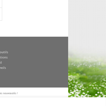
outils
ations
il
reils
es nouveautés !