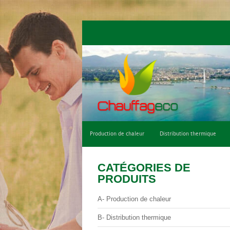
Qui sommes-nous ?
Climatisation de con
Production de chaleur
Distribution thermique
CATÉGORIES DE
PRODUITS
A- Production de chaleur
B- Distribution thermique