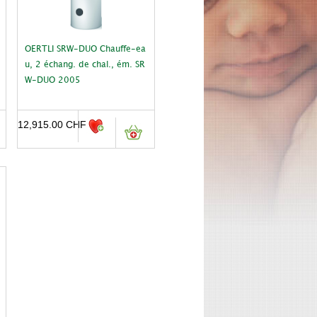
OERTLI SRW-DUO Chauffe-ea
u, 2 échang. de chal., ém. SR
W-DUO 2005
12,915.00
CHF