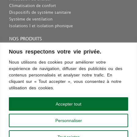
Climatisation de confort
Dispositifs de système sanitaire
Système de ventilation
Isolations I et isolation phonique
NOS PRODUITS
Consommables et outils
Nous respectons votre vie privée.
Inscriptions et fixations
Nous utilisons des cookies pour améliorer votre
Protection au travail
expérience de navigation, diffuser des publicités ou des
Sélection des appareils sanitaires
contenus personnalisés et analyser notre trafic. En
cliquant sur « Tout accepter », vous consentez à notre
utilisation des cookies.
Conditions d’utilisation
Confidentialité
Règles et sécurité
Commentaires
Découvrez les nouveautés !
Accepter tout
Paiement sécurisé
Personnaliser
Copyright © 2013 - 2024 |
chauffageco.ch
|
chauffageco.com
|
climatisations.ch
|
chauffage-depannage.ch
|
depannage-chauffage.ch
Tout rejeter