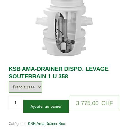
KSB AMA-DRAINER DISPO. LEVAGE
SOUTERRAIN 1 U 358
quantité
Alternative:
3,775.00
CHF
de
Ajouter au panier
KSB
AMA-
DRAINER
Catégorie :
KSB Ama-Drainer-Box